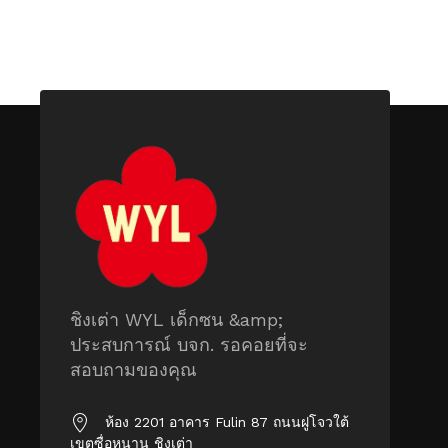
ชิงเต่า WYL เด็กซน &amp;
ประสบการณ์ บจก. รอคอยที่จะ
สอบถามของคุณ
ห้อง 2201 อาคาร Fulin 87 ถนนฝูโจวใต้
เขตซื่อหนาน ชิงเต่า