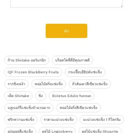
ส่ง
ก้าน Shiitake ออร์แกนิก
บร็อคโคลี่ที่มีคุณภาพดี
IQF Frozen BlackBerry Fruits
กระเจี๊ยบอียิปต์แช่แข็ง
รากขิงเหง้า
หน่อไม้ฝรั่งแช่แข็ง
ถั่วลันเตาสีเขียวแช่แข็ง
เห็ด Shiitake
ขิง
Boletus Edulis Yunnan
บลูเบอร์รี่แช่แข็งจำนวนมาก
หน่อไม้ฝรั่งสีเขียวแช่แข็ง
พริกหวานแช่แข็ง
ราคามะม่วงแช่แข็ง
มะม่วงแช่แข็ง 1 กิโลกรัม
องุ่นเยลลี่แช่แข็ง
ผลไม้ Lingonberry
ผลไม้แช่แข็ง Shoprite