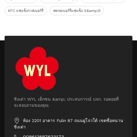
KFC แช่แข็งราสเบอร์รี่
สตรอเบอร์รี่แช่แข็ง S&amp;R
ชิงเต่า WYL เด็กซน &amp; ประสบการณ์ บจก. รอคอยที่
จะสอบถามของคุณ
ห้อง 2201 อาคาร Fulin 87 ถนนฝูโจวใต้ เขตซื่อหนาน
ชิงเต่า
008613687623173