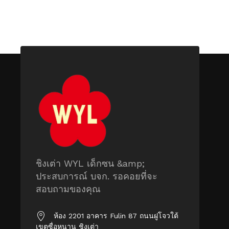
ชิงเต่า WYL เด็กซน &amp;
ประสบการณ์ บจก. รอคอยที่จะ
สอบถามของคุณ
ห้อง 2201 อาคาร Fulin 87 ถนนฝูโจวใต้
เขตซื่อหนาน ชิงเต่า